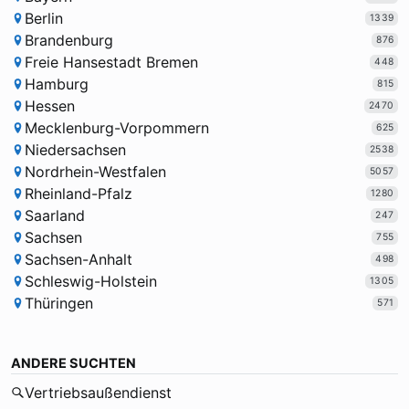
Berlin
1339
Brandenburg
876
Freie Hansestadt Bremen
448
Hamburg
815
Hessen
2470
Mecklenburg-Vorpommern
625
Niedersachsen
2538
Nordrhein-Westfalen
5057
Rheinland-Pfalz
1280
Saarland
247
Sachsen
755
Sachsen-Anhalt
498
Schleswig-Holstein
1305
Thüringen
571
ANDERE SUCHTEN
Vertriebsaußendienst