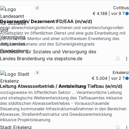
Cottbus
2
€ 4.188 | vor 9 T
Dezernentin
/
Dezernent
IFD/EAA (m/w/d)
einen abwechslungsreichen, sicheren und verantwortungsvollen
Arbeitsplatz im öffentlichen Dienst und eine gute Einarbeitung mit
persönlichem Mentor und einer schrittweisen Erweiterung des
Aufgabenvolumens und des Schwierigkeitsgrads
Landesamt für Soziales und Versorgung des
Landes Brandenburg
via
stepstone.de
Erkelenz
3
€ 5.004 | vor 2 T
Leitung Abwasserbetrieb /
Amtsleitung
Tiefbau (w/m/d)
vorzugsweise im öffentlichen Sektor … Verantwortliche Leitung
und strategische Weiterentwicklung des Tiefbauamtes inklusive
des städtischen Abwasserbetriebes - Vorausschauende
Steuerung kommunaler Infrastrukturmaßnahmen in den Bereichen
Abwasser, Straßeninfrastruktur und Gewässerentwicklung
inklusive Projektsteuerung
Stadt Erkelenz