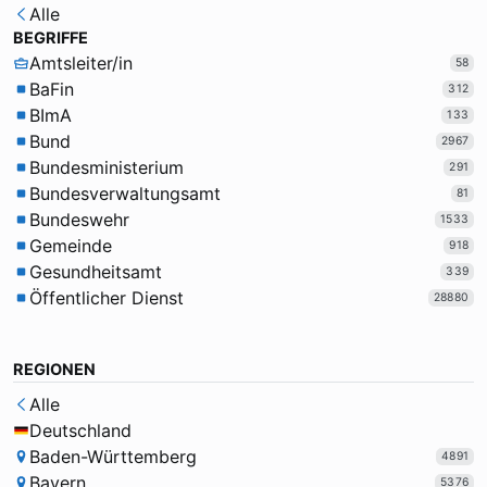
Alle
BEGRIFFE
Amtsleiter/in
58
BaFin
312
BImA
133
Bund
2967
Bundesministerium
291
Bundesverwaltungsamt
81
Bundeswehr
1533
Gemeinde
918
Gesundheitsamt
339
Öffentlicher Dienst
28880
REGIONEN
Alle
Deutschland
Baden-Württemberg
4891
Bayern
5376