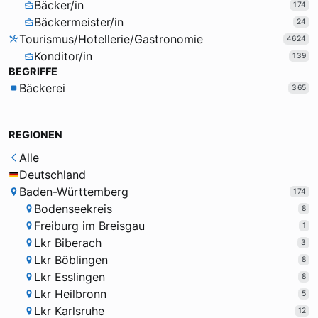
Bäcker/in
174
Bäckermeister/in
24
Tourismus/Hotellerie/Gastronomie
4624
Konditor/in
139
BEGRIFFE
Bäckerei
365
REGIONEN
Alle
Deutschland
Baden-Württemberg
174
Bodenseekreis
8
Freiburg im Breisgau
1
Lkr Biberach
3
Lkr Böblingen
8
Lkr Esslingen
8
Lkr Heilbronn
5
Lkr Karlsruhe
12