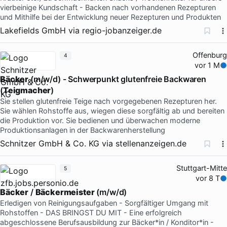
vierbeinige Kundschaft - Backen nach vorhandenen Rezepturen
und Mithilfe bei der Entwicklung neuer Rezepturen und Produkten
Lakefields GmbH
via
regio-jobanzeiger.de
Offenburg
4
vor 1 M
Bäcker
(m/w/d) - Schwerpunkt glutenfreie Backwaren
(
Teigmacher
)
Sie stellen glutenfreie Teige nach vorgegebenen Rezepturen her.
Sie wählen Rohstoffe aus, wiegen diese sorgfältig ab und bereiten
die Produktion vor. Sie bedienen und überwachen moderne
Produktionsanlagen in der Backwarenherstellung
Schnitzer GmbH & Co. KG
via
stellenanzeigen.de
Stuttgart-Mitte
5
vor 8 T
Bäcker
/
Bäckermeister
(m/w/d)
Erledigen von Reinigungsaufgaben - Sorgfältiger Umgang mit
Rohstoffen - DAS BRINGST DU MIT - Eine erfolgreich
abgeschlossene Berufsausbildung zur Bäcker*in / Konditor*in -