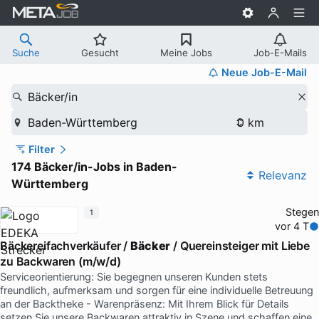
Suche
Gesucht
Meine Jobs
Job-E-Mails
Neue Job-E-Mail
Bäcker/in
Baden-Württemberg
Filter
174 Bäcker/in-Jobs in Baden-
Relevanz
Württemberg
Stegen
1
vor 4 T
Bäckereifachverkäufer /
Bäcker
/ Quereinsteiger mit Liebe
zu Backwaren (m/w/d)
Serviceorientierung: Sie begegnen unseren Kunden stets
freundlich, aufmerksam und sorgen für eine individuelle Betreuung
an der Backtheke - Warenpräsenz: Mit Ihrem Blick für Details
setzen Sie unsere Backwaren attraktiv in Szene und schaffen eine