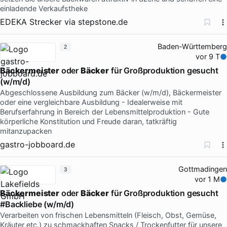
einladende Verkaufstheke
EDEKA Strecker
via
stepstone.de
Baden-Württemberg
2
vor 9 T
Bäckermeister
oder
Bäcker
für Großproduktion gesucht
(w/m/d)
Abgeschlossene Ausbildung zum Bäcker (w/m/d), Bäckermeister
oder eine vergleichbare Ausbildung - Idealerweise mit
Berufserfahrung in Bereich der Lebensmittelproduktion - Gute
körperliche Konstitution und Freude daran, tatkräftig
mitanzupacken
gastro-jobboard.de
Gottmadingen
3
vor 1 M
Bäckermeister
oder
Bäcker
für Großproduktion gesucht
#Backliebe (w/m/d)
Verarbeiten von frischen Lebensmitteln (Fleisch, Obst, Gemüse,
Kräuter etc.) zu schmackhaften Snacks / Trockenfutter für unsere