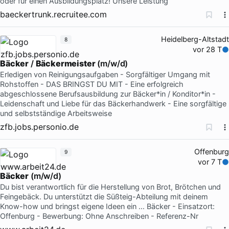
oder für einen Ausbildungsplatz! Unsere Leistung
baeckertrunk.recruitee.com
Heidelberg-Altstadt
8
vor 28 T
Bäcker
/
Bäckermeister
(m/w/d)
Erledigen von Reinigungsaufgaben - Sorgfältiger Umgang mit
Rohstoffen - DAS BRINGST DU MIT - Eine erfolgreich
abgeschlossene Berufsausbildung zur Bäcker*in / Konditor*in -
Leidenschaft und Liebe für das Bäckerhandwerk - Eine sorgfältige
und selbstständige Arbeitsweise
zfb.jobs.personio.de
Offenburg
9
vor 7 T
Bäcker
(m/w/d)
Du bist verantwortlich für die Herstellung von Brot, Brötchen und
Feingebäck. Du unterstützt die Süßteig-Abteilung mit deinem
Know-how und bringst eigene Ideen ein … Bäcker - Einsatzort:
Offenburg - Bewerbung: Ohne Anschreiben - Referenz-Nr