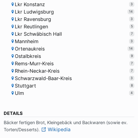
Lkr Konstanz
3
Lkr Ludwigsburg
14
Lkr Ravensburg
3
Lkr Reutlingen
5
Lkr Schwäbisch Hall
7
Mannheim
3
Ortenaukreis
14
Ostalbkreis
9
Rems-Murr-Kreis
7
Rhein-Neckar-Kreis
7
Schwarzwald-Baar-Kreis
3
Stuttgart
8
Ulm
4
DETAILS
Bäcker fer­ti­gen Brot, Klein­ge­bäck und Back­wa­ren (so­wie ev.
Wikipedia
Tor­ten/Des­serts).