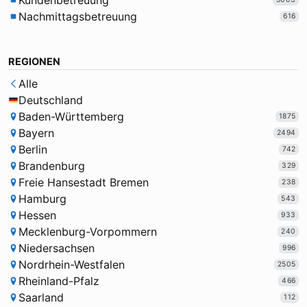
Kundenbetreuung
Nachmittagsbetreuung
616
REGIONEN
Alle
Deutschland
Baden-Württemberg
1875
Bayern
2494
Berlin
742
Brandenburg
329
Freie Hansestadt Bremen
238
Hamburg
543
Hessen
933
Mecklenburg-Vorpommern
240
Niedersachsen
996
Nordrhein-Westfalen
2505
Rheinland-Pfalz
466
Saarland
112