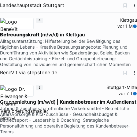
Landeshauptstadt Stuttgart
Klettgau
4
vor 1 M
Betreuungskraft
(m/w/d) in Klettgau
Alltagsunterstützung: Hilfestellung bei der Bewältigung des
täglichen Lebens - Kreative Betreuungsangebote: Planung und
Durchführung von Aktivitäten wie Spaziergänge, Spiele, Backen
und Gedächtnistraining - Einzel- und Gruppenbetreuung:
Gestaltung von individuellen und gemeinschaftlichen Momenten
BeneVit
via
stepstone.de
Stuttgart-Mitte
5
vor 7 T
Gruppenleitung (m/w/d) |
Kundenbetreuer
im Außendienst
Jobrad & Zuschuss für öffentliche Verkehrsmittel - Betriebliche
Altersvorsorge & Kita-Zuschüsse - Gesundheitsbudget &
Betriebssport - Leadership & Coaching: Strategische
Personalführung und operative Begleitung des Kundenbetreuer-
Teams