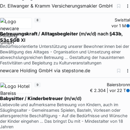
Dr. Ellwanger & Kramm Versicherungsmakler GmbH
Swisttal
8
vor 1 M
Betreuungskraft
/
Alltagsbegleiter
(m/w/d) nach §
43b,
53c SGB
XI
Bedürfnisorientierte Unterstützung unserer Bewohner:innen bei der
Bewältigung des Alltages - Organisation und Umsetzung einer
abwechslungsreichen Betreuung … Gestaltung der hausinternen
Festivitäten und Begleitung zu Kulturveranstaltungen
newcare Holding GmbH
via
stepstone.de
Baiersbronn
9
€ 2.304 | vor 22 T
Babysitter
/
Kinderbetreuer
(m/w/d)
Liebevolle und aufmerksame Betreuung von Kindern, auch im
Säuglingsalter - Gemeinsames Spielen, Basteln, Vorlesen oder
altersgerechte Beschäftigung - Auf die Bedürfnisse und Wünsche
der Kinder eingehen … Das bringst Du mit - Mindestalter von 18
Jahren