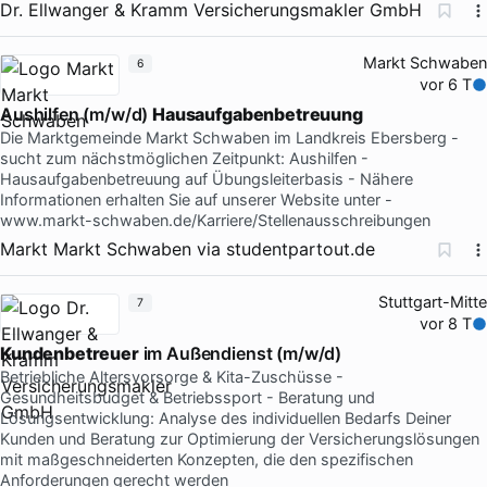
Dr. Ellwanger & Kramm Versicherungsmakler GmbH
Markt Schwaben
6
vor 6 T
Aushilfen (m/w/d)
Hausaufgabenbetreuung
Die Marktgemeinde Markt Schwaben im Landkreis Ebersberg -
sucht zum nächstmöglichen Zeitpunkt: Aushilfen -
Hausaufgabenbetreuung auf Übungsleiterbasis - Nähere
Informationen erhalten Sie auf unserer Website unter -
www.markt-schwaben.de/Karriere/Stellenausschreibungen
Markt Markt Schwaben
via
studentpartout.de
Stuttgart-Mitte
7
vor 8 T
Kundenbetreuer
im Außendienst (m/w/d)
Betriebliche Altersvorsorge & Kita-Zuschüsse -
Gesundheitsbudget & Betriebssport - Beratung und
Lösungsentwicklung: Analyse des individuellen Bedarfs Deiner
Kunden und Beratung zur Optimierung der Versicherungslösungen
mit maßgeschneiderten Konzepten, die den spezifischen
Anforderungen gerecht werden