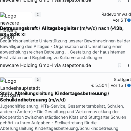
Radevormwald
2
vor 6 T
Betreuungskraft
/
Alltagsbegleiter
(m/w/d) nach §
43b,
53c SGB
XI
Bedürfnisorientierte Unterstützung unserer Bewohner:innen bei der
Bewältigung des Alltages - Organisation und Umsetzung einer
abwechslungsreichen Betreuung … Gestaltung der hausinternen
Festivitäten und Begleitung zu Kulturveranstaltungen
newcare Holding GmbH
via
stepstone.de
Stuttgart
3
€ 5.504 | vor 15 T
Stellv. Abteilungsleitung
Kindertagesbetreuung
/
Schulkindbetreuung
(m/w/d)
Jugendhilfeplanung, KiTa-Service, Gesamtelternbeirat, Schulen,
anderen Ämtern) - Die Gestaltung und Weiterentwicklung der
Kooperation zwischen städtischen Kitas und Stuttgarter Schulen
gehört zu Ihren Aufgaben - Stellvertretung für die
Abteilungsleitung Kindertagesbetreuung/Schulkindbetreuung