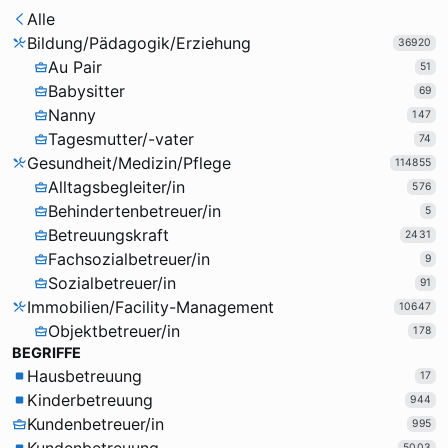
Alle
Bildung/Pädagogik/Erziehung
36920
Au Pair
51
Babysitter
69
Nanny
147
Tagesmutter/-vater
74
Gesundheit/Medizin/Pflege
114855
Alltagsbegleiter/in
576
Behindertenbetreuer/in
5
Betreuungskraft
2431
Fachsozialbetreuer/in
9
Sozialbetreuer/in
91
Immobilien/Facility-Management
10647
Objektbetreuer/in
178
BEGRIFFE
Hausbetreuung
17
Kinderbetreuung
944
Kundenbetreuer/in
995
5003