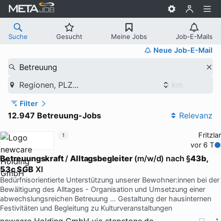
Suche
Gesucht
Meine Jobs
Job-E-Mails
Neue Job-E-Mail
Betreuung
Regionen, PLZ...
Filter
12.947 Betreuung-Jobs
Relevanz
Fritzlar
1
vor 6 T
Betreuungskraft
/
Alltagsbegleiter
(m/w/d) nach §
43b,
53c SGB
XI
Bedürfnisorientierte Unterstützung unserer Bewohner:innen bei der
Bewältigung des Alltages - Organisation und Umsetzung einer
abwechslungsreichen Betreuung … Gestaltung der hausinternen
Festivitäten und Begleitung zu Kulturveranstaltungen
newcare Holding GmbH
via
stepstone.de