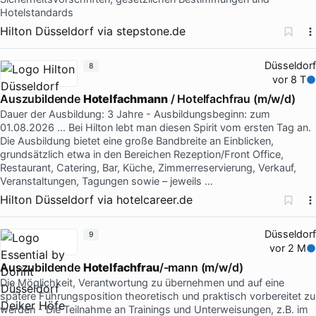
Hotelstandards
Hilton Düsseldorf
via
stepstone.de
Düsseldorf
8
vor 8 T
Auszubildende
Hotelfachmann
/ Hotelfachfrau (m/w/d)
Dauer der Ausbildung: 3 Jahre - Ausbildungsbeginn: zum
01.08.2026 … Bei Hilton lebt man diesen Spirit vom ersten Tag an.
Die Ausbildung bietet eine große Bandbreite an Einblicken,
grundsätzlich etwa in den Bereichen Rezeption/Front Office,
Restaurant, Catering, Bar, Küche, Zimmerreservierung, Verkauf,
Veranstaltungen, Tagungen sowie – jeweils …
Hilton Düsseldorf
via
hotelcareer.de
Düsseldorf
9
vor 2 M
Auszubildende
Hotelfachfrau
/-mann (m/w/d)
Die Möglichkeit, Verantwortung zu übernehmen und auf eine
spätere Führungsposition theoretisch und praktisch vorbereitet zu
werden - Die Teilnahme an Trainings und Unterweisungen, z.B. im