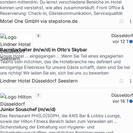
sondern mittendrin. Du lernst verschiedene Bereiche im Hotel
kennen und verstehst, wie alles zusammenläuft: Front Office &
Reservierung: Check-in, Gästekommunikation, Servicequalität
Motel One GmbH
via
stepstone.de
Düsseldorf
6
vor 12 T
Barmitarbeiter (m/w/d) in Otto's Skybar
Unser Hotel … eingegangen … Wenn Sie Teil eines engagierten
Teams sein möchten, das die Hotelbranche neu definiert und
einzigartige Erlebnisse für unsere Gäste schafft, dann sind Sie bei
uns richtig! Wir laden Sie ein, sich bei uns zu bewerben
Lindner Hotel Düsseldorf Seestern
Düsseldorf
7
vor 16 T
Junior Souschef (m/w/d)
Das Restaurant PHI|LO|SOPH, die AXIS Bar & Lobby Lounge,
sowie der Hilton Fitness Bereich laden zum Verweilen ein …
Sicherstellung der Einhaltung von Hygiene- und
Sicherheitsvorschriften, gesetzlichen Bestimmungen und