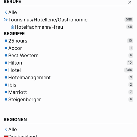
BERUFE
Alle
Tourismus/Hotellerie/Gastronomie
588
Hotelfachmann/-frau
48
BEGRIFFE
25hours
15
Accor
1
Best Western
6
Hilton
10
Hotel
366
Hotelmanagement
9
ibis
2
Marriott
7
Steigenberger
6
REGIONEN
Alle
Deutschland