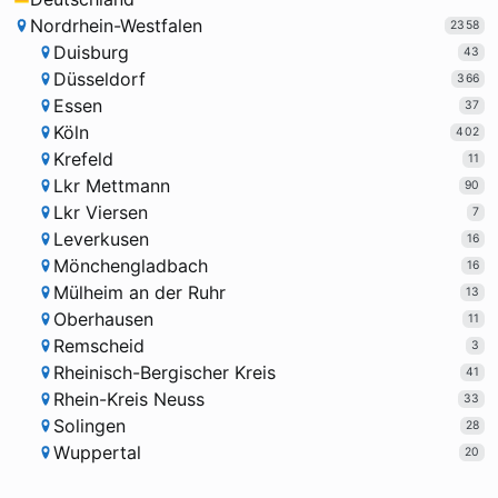
Nordrhein-Westfalen
2358
Duisburg
43
Düsseldorf
366
Essen
37
Köln
402
Krefeld
11
Lkr Mettmann
90
Lkr Viersen
7
Leverkusen
16
Mönchengladbach
16
Mülheim an der Ruhr
13
Oberhausen
11
Remscheid
3
Rheinisch-Bergischer Kreis
41
Rhein-Kreis Neuss
33
Solingen
28
Wuppertal
20