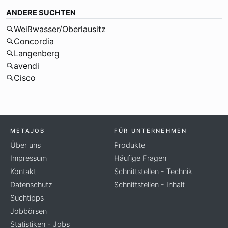
ANDERE SUCHTEN
Weißwasser/Oberlausitz
Concordia
Langenberg
avendi
Cisco
METAJOB
FÜR UNTERNEHMEN
Über uns
Produkte
Impressum
Häufige Fragen
Kontakt
Schnittstellen - Technik
Datenschutz
Schnittstellen - Inhalt
Suchtipps
Jobbörsen
Statistiken - Jobs