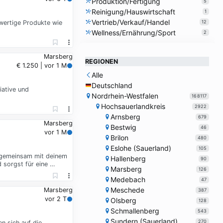
Produktion/Fertigung
5
Reinigung/Hauswirtschaft
1
Vertrieb/Verkauf/Handel
hwertige Produkte wie
12
Wellness/Ernährung/Sport
2
Marsberg
REGIONEN
€ 1.250 | vor 1 M
Alle
Deutschland
iative und
Nordrhein-Westfalen
168117
Hochsauerlandkreis
2922
Arnsberg
679
Marsberg
Bestwig
46
vor 1 M
Brilon
480
Eslohe (Sauerland)
105
u gemeinsam mit deinem
Hallenberg
90
 sorgst für eine …
Marsberg
126
Medebach
47
Meschede
Marsberg
387
vor 2 T
Olsberg
128
Schmallenberg
543
Sundern (Sauerland)
270
n sich auf die