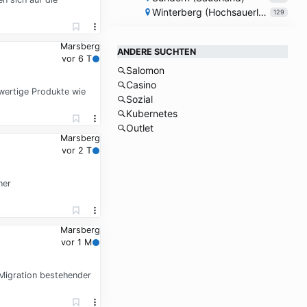
Winterberg (Hochsauerlandkreis)
129
Marsberg
ANDERE SUCHTEN
vor 6 T
Salomon
Casino
hwertige Produkte wie
Sozial
Kubernetes
Outlet
Marsberg
vor 2 T
ner
Marsberg
vor 1 M
 Migration bestehender