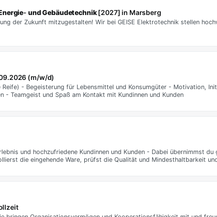
Energie
-
und
Gebäudetechnik
[2027] in Marsberg
ung der Zukunft mitzugestalten! Wir bei GEISE Elektrotechnik stellen hoc
09.2026 (m/w/d)
 Reife) - Begeisterung für Lebensmittel und Konsumgüter - Motivation, Init
ngen - Teamgeist und Spaß am Kontakt mit Kundinnen und Kunden
serlebnis und hochzufriedene Kundinnen und Kunden - Dabei übernimmst d
ierst die eingehende Ware, prüfst die Qualität und Mindesthaltbarkeit und
llzeit
Sie bringen Organisationsvermögen und Kooperationsfähigkeit mit und freue