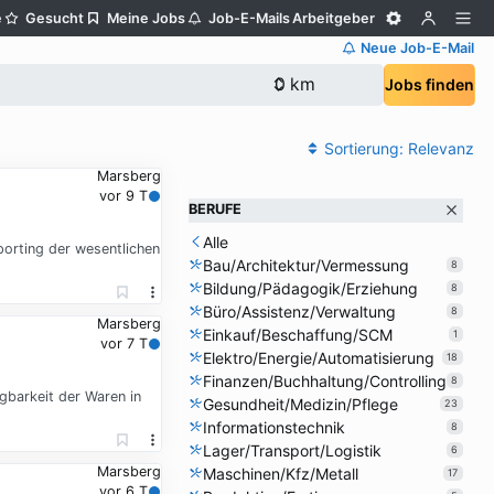
e
Gesucht
Meine Jobs
Job-E-Mails
Arbeitgeber
Neue Job-E-Mail
Jobs finden
Sortierung:
Relevanz
Marsberg
vor 9 T
BERUFE
Alle
orting der wesentlichen
Bau/Architektur/Vermessung
8
Bildung/Pädagogik/Erziehung
8
Büro/Assistenz/Verwaltung
8
Marsberg
Einkauf/Beschaffung/SCM
1
vor 7 T
Elektro/Energie/Automatisierung
18
Finanzen/Buchhaltung/Controlling
8
gbarkeit der Waren in
Gesundheit/Medizin/Pflege
23
Informationstechnik
8
Lager/Transport/Logistik
6
Marsberg
Maschinen/Kfz/Metall
17
vor 6 T