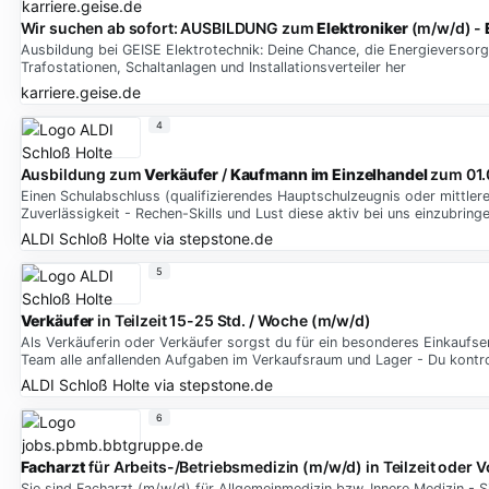
Wir suchen ab sofort: AUSBILDUNG zum
Elektroniker
(m/w/d) -
Ausbildung bei GEISE Elektrotechnik: Deine Chance, die Energieversorg
Trafostationen, Schaltanlagen und Installationsverteiler her
karriere.geise.de
4
Ausbildung zum
Verkäufer
/
Kaufmann
im
Einzelhandel
zum 01.
Einen Schulabschluss (qualifizierendes Hauptschulzeugnis oder mittlere
Zuverlässigkeit - Rechen-Skills und Lust diese aktiv bei uns einzubri
ALDI Schloß Holte
via
stepstone.de
5
Verkäufer
in Teilzeit 15-25 Std. / Woche (m/w/d)
Als Verkäuferin oder Verkäufer sorgst du für ein besonderes Einkauf
Team alle anfallenden Aufgaben im Verkaufsraum und Lager - Du kontroll
ALDI Schloß Holte
via
stepstone.de
6
Facharzt
für Arbeits-/Betriebsmedizin (m/w/d) in Teilzeit oder Vo
Sie sind Facharzt (m/w/d) für Allgemeinmedizin bzw. Innere Medizin - 