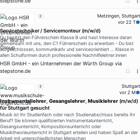
stepstone.de
Metzingen, Stuttgart
2
vor 22 T
Servicetechniker / Servicemonteur (m/w/d)
Du besitzt den Führerschein Klasse B und hast Interesse daran
gemeinsam mit uns, den C1 Führerschein zu erwerben - Du bist
aufgeschlossen, kommunikativ und serviceorientiert … Klasse in
allen Schulformen durch professionelle Nachhilfelehrer:innen
HSR GmbH - ein Unternehmen der Würth Group
via
stepstone.de
Stuttgart
3
vor 2 M
Instrumentallehrer
,
Gesangslehrer
,
Musiklehrer
(m/w/d)
für Stuttgart gesucht
Musik ist Ihr Studienfach oder nach Studienabschluss bereits Ihr
Beruf? Sie können qualifizierten Instrumentalunterricht,
Gesangsunterricht, Kompositionsunterricht oder
Musiktheorieunterricht in Stuttgart erteilen und haben Spaß an der
Arbeit mit unterschiedlichsten Menschen