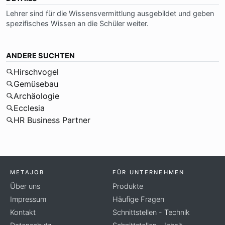
Leh­rer sind für die Wis­sens­ver­mitt­lung aus­ge­bil­det und ge­ben
spe­zi­fi­sches Wis­sen an die Schü­ler wei­ter.
ANDERE SUCHTEN
Hirschvogel
Gemüsebau
Archäologie
Ecclesia
HR Business Partner
METAJOB
FÜR UNTERNEHMEN
Über uns
Produkte
Impressum
Häufige Fragen
Kontakt
Schnittstellen - Technik