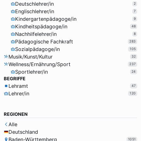
Deutschlehrer/in
2
Englischlehrer/in
7
Kindergartenpädagoge/in
9
Kindheitspädagoge/in
48
Nachhilfelehrer/in
8
Pädagogische Fachkraft
283
Sozialpädagoge/in
105
Musik/Kunst/Kultur
32
Wellness/Ernährung/Sport
237
Sportlehrer/in
24
BEGRIFFE
Lehramt
47
Lehrer/in
120
REGIONEN
Alle
Deutschland
Baden-Württemberg
1051