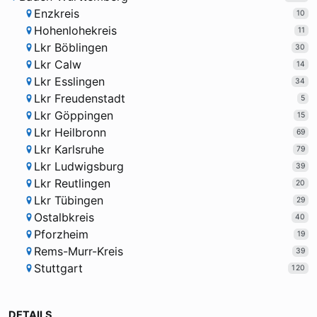
Enzkreis
10
Hohenlohekreis
11
Lkr Böblingen
30
Lkr Calw
14
Lkr Esslingen
34
Lkr Freudenstadt
5
Lkr Göppingen
15
Lkr Heilbronn
69
Lkr Karlsruhe
79
Lkr Ludwigsburg
39
Lkr Reutlingen
20
Lkr Tübingen
29
Ostalbkreis
40
Pforzheim
19
Rems-Murr-Kreis
39
Stuttgart
120
DETAILS