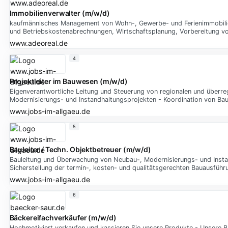
Immobilienverwalter (m/w/d)
kaufmännisches Management von Wohn-, Gewerbe- und Ferienimmobili
und Betriebskostenabrechnungen, Wirtschaftsplanung, Vorbereitung 
www.adeoreal.de
4
Projektleiter im Bauwesen (m/w/d)
Eigenverantwortliche Leitung und Steuerung von regionalen und überr
Modernisierungs- und Instandhaltungsprojekten - Koordination von Ba
www.jobs-im-allgaeu.de
5
Bauleiter / Techn. Objektbetreuer (m/w/d)
Bauleitung und Überwachung von Neubau-, Modernisierungs- und Insta
Sicherstellung der termin-, kosten- und qualitätsgerechten Bauausführ
www.jobs-im-allgaeu.de
6
Bäckereifachverkäufer (m/w/d)
Hochmotiviert verkaufen und kassieren Sie unsere Produkte - Unsere B