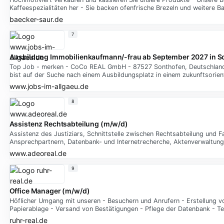
Kaffeespezialitäten her - Sie backen ofenfrische Brezeln und weitere 
baecker-saur.de
7
Ausbildung Immobilienkaufmann/-frau ab September 2027 in S
Top Job - merken - CoCo REAL GmbH - 87527 Sonthofen, Deutschland - 
bist auf der Suche nach einem Ausbildungsplatz in einem zukunftsorie
www.jobs-im-allgaeu.de
8
Assistenz Rechtsabteilung (m/w/d)
Assistenz des Justiziars, Schnittstelle zwischen Rechtsabteilung und 
Ansprechpartnern, Datenbank- und Internetrecherche, Aktenverwaltung
www.adeoreal.de
9
Office Manager (m/w/d)
Höflicher Umgang mit unseren - Besuchern und Anrufern - Erstellung v
Papierablage - Versand von Bestätigungen - Pflege der Datenbank - T
ruhr-real.de