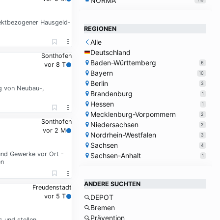
NORMA
ektbezogener Hausgeld-
REGIONEN
Alle
Deutschland
Sonthofen
Baden-Württemberg
6
vor 8 T
Bayern
10
Berlin
3
ng von Neubau-,
Brandenburg
1
Hessen
1
Mecklenburg-Vorpommern
2
Sonthofen
Niedersachsen
2
vor 2 M
Nordrhein-Westfalen
3
Sachsen
4
und Gewerke vor Ort -
Sachsen-Anhalt
1
en
ANDERE SUCHTEN
Freudenstadt
vor 5 T
DEPOT
Bremen
Prävention
 und stellen