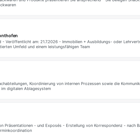
Backwaren
onthofen
Veröffentlicht am: 21.7.2026 - Immobilien + Ausbildungs- oder Lehrvert
ntierten Umfeld und einem leistungsfähigen Team
Fachabteilungen, Koordinierung von internen Prozessen sowie die Kommunik
 im digitalen Ablagesystem
on Präsentationen - und Exposés - Erstellung von Korrespondenz - nach B
erminkoordination