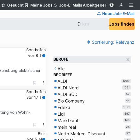
e
Gesucht
Meine Jobs
Job-E-Mails
Arbeitgeber
Neue Job-E-Mail
Jobs finden
Sortierung:
Relevanz
Sonthofen
vor 8 T
BERUFE
Alle
Behebung elektrischer
BEGRIFFE
ALDI
1200
ALDI Nord
1061
Sonthofen
ALDI SÜD
52
vor 17 T
Bio Company
44
Edeka
1891
altung von Wohn-,
Lidl
597
Marktkauf
140
mein real
24
Netto Marken-Discount
Binz
57
vor 5 M
119