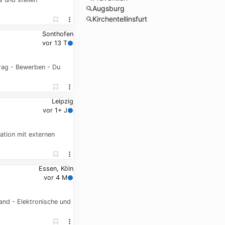
Augsburg
Kirchentellinsfurt
Sonthofen
vor 13 T
rag - Bewerben - Du
Leipzig
vor 1+ J
ation mit externen
Essen, Köln
vor 4 M
and - Elektronische und