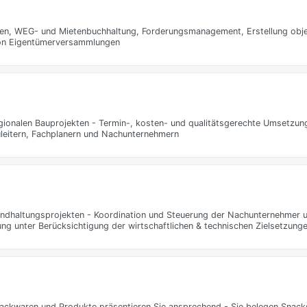
en, WEG- und Mietenbuchhaltung, Forderungsmanagement, Erstellung obj
von Eigentümerversammlungen
egionalen Bauprojekten - Termin-, kosten- und qualitätsgerechte Umsetzu
uleitern, Fachplanern und Nachunternehmern
ndhaltungsprojekten - Koordination und Steuerung der Nachunternehmer 
ung unter Berücksichtigung der wirtschaftlichen & technischen Zielsetzung
ackwaren und Produkte präsentieren Sie ansprechend - Sie belegen Snacks