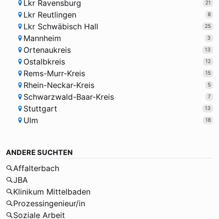
Lkr Ravensburg
21
Lkr Reutlingen
8
Lkr Schwäbisch Hall
25
Mannheim
3
Ortenaukreis
13
Ostalbkreis
12
Rems-Murr-Kreis
15
Rhein-Neckar-Kreis
5
Schwarzwald-Baar-Kreis
7
Stuttgart
13
Ulm
18
ANDERE SUCHTEN
Affalterbach
JBA
Klinikum Mittelbaden
Prozessingenieur/in
Soziale Arbeit