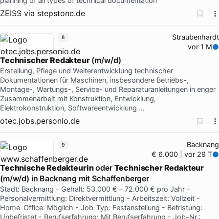
planning of all types of technical documentation
ZEISS
via
stepstone.de
Straubenhardt
8
vor 1 M
Technischer Redakteur
(m/w/d)
Erstellung, Pflege und Weiterentwicklung technischer
Dokumentationen für Maschinen, insbesondere Betriebs-,
Montage-, Wartungs-, Service- und Reparaturanleitungen in enger
Zusammenarbeit mit Konstruktion, Entwicklung,
Elektrokonstruktion, Softwareentwicklung …
otec.jobs.personio.de
Backnang
9
€ 6.000 | vor 29 T
Technische Redakteurin
oder
Technischer Redakteur
(m/w/d) in Backnang mit Schaffenberger
Stadt: Backnang - Gehalt: 53.000 € – 72.000 € pro Jahr -
Personalvermittlung: Direktvermittlung - Arbeitszeit: Vollzeit -
Home-Office: Möglich - Job-Typ: Festanstellung - Befristung:
Unbefristet - Berufserfahrung: Mit Berufserfahrung - Job-Nr.: