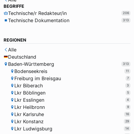
BEGRIFFE
Technische/r Redakteur/in
206
Technische Dokumentation
313
REGIONEN
Alle
Deutschland
Baden-Württemberg
313
Bodenseekreis
11
Freiburg im Breisgau
7
Lkr Biberach
3
Lkr Böblingen
5
Lkr Esslingen
4
Lkr Heilbronn
9
Lkr Karlsruhe
16
Lkr Konstanz
29
Lkr Ludwigsburg
14