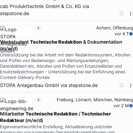
cab Produkttechnik GmbH & Co. KG
via
stepstone.de
Achern, Offenburg
2
vor 4 T
Werkstudent
Technische Redaktion
& Dokumentation
(m/w/d)
Unterstützung bei der Arbeit mit dem Redaktionssystem, Abrufen
und Prüfen von Bedienungs- und Wartungsanleitungen,
Datenblättern etc. Abrufen und Prüfen von Ersatzteillisten und
Ersatzteilzeichnungen - Unterstützung bei der Einführung eines
Content-Delivery-Portals
STOPA Anlagenbau GmbH
via
stepstone.de
Freiburg, Lörrach, München, Nürnberg
3
vor 2 M
Mitarbeiter
Technische Redaktion
/
Technischer
Redakteur
(m/w/d)
Eigenverantwortliche Erstellung, Aktualisierung und/oder
Anpassung von komplexen Gesamtdokumentationen und