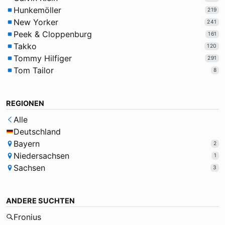
Hunkemöller
219
New Yorker
241
Peek & Cloppenburg
161
Takko
120
Tommy Hilfiger
291
Tom Tailor
8
REGIONEN
Alle
Deutschland
Bayern
2
Niedersachsen
1
Sachsen
3
ANDERE SUCHTEN
Fronius