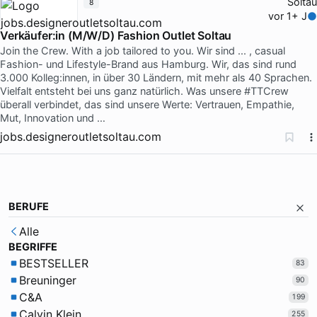
Soltau
8
vor 1+ J
Verkäufer:in (M/W/D) Fashion Outlet Soltau
Join the Crew. With a job tailored to you. Wir sind ... , casual
Fashion- und Lifestyle-Brand aus Hamburg. Wir, das sind rund
3.000 Kolleg:innen, in über 30 Ländern, mit mehr als 40 Sprachen.
Vielfalt entsteht bei uns ganz natürlich. Was unsere #TTCrew
überall verbindet, das sind unsere Werte: Vertrauen, Empathie,
Mut, Innovation und …
jobs.designeroutletsoltau.com
BERUFE
Alle
BEGRIFFE
BESTSELLER
83
Breuninger
90
C&A
199
Calvin Klein
255