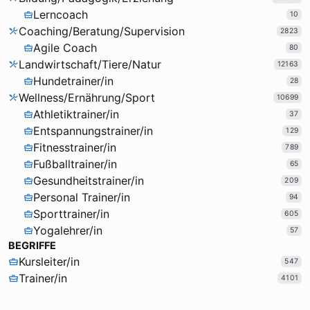
Lerncoach
10
Coaching/Beratung/Supervision
2823
Agile Coach
80
Landwirtschaft/Tiere/Natur
12163
Hundetrainer/in
28
Wellness/Ernährung/Sport
10699
Athletiktrainer/in
37
Entspannungstrainer/in
129
Fitnesstrainer/in
789
Fußballtrainer/in
65
Gesundheitstrainer/in
209
Personal Trainer/in
94
Sporttrainer/in
605
Yogalehrer/in
57
BEGRIFFE
Kursleiter/in
547
Trainer/in
4101