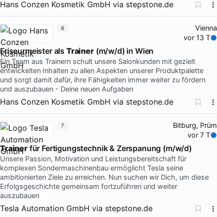
Hans Conzen Kosmetik GmbH
via
stepstone.de
Vienna
6
vor 13 T
Friseurmeister als
Trainer
(m/w/d) in Wien
Ein Team aus Trainern schult unsere Salonkunden mit gezielt
entwickelten Inhalten zu allen Aspekten unserer Produktpalette
und sorgt damit dafür, ihre Fähigkeiten immer weiter zu fördern
und auszubauen - Deine neuen Aufgaben
Hans Conzen Kosmetik GmbH
via
stepstone.de
Bitburg, Prüm
7
vor 7 T
Trainer
für Fertigungstechnik & Zerspanung (m/w/d)
Unsere Passion, Motivation und Leistungsbereitschaft für
komplexen Sondermaschinenbau ermöglicht Tesla seine
ambitionierten Ziele zu erreichen. Nun suchen wir Dich, um diese
Erfolgsgeschichte gemeinsam fortzuführen und weiter
auszubauen
Tesla Automation GmbH
via
stepstone.de