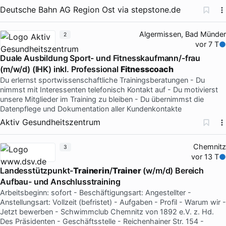
Deutsche Bahn AG Region Ost
via
stepstone.de
Algermissen, Bad Münder
2
vor 7 T
Duale Ausbildung Sport- und Fitnesskaufmann/-frau
(m/w/d) (IHK) inkl. Professional
Fitnesscoach
Du erlernst sportwissenschaftliche Trainingsberatungen - Du
nimmst mit Interessenten telefonisch Kontakt auf - Du motivierst
unsere Mitglieder im Training zu bleiben - Du übernimmst die
Datenpflege und Dokumentation aller Kundenkontakte
Aktiv Gesundheitszentrum
Chemnitz
3
vor 13 T
Landesstützpunkt-
Trainerin
/
Trainer
(w/m/d) Bereich
Aufbau- und Anschlusstraining
Arbeitsbeginn: sofort - Beschäftigungsart: Angestellter -
Anstellungsart: Vollzeit (befristet) - Aufgaben - Profil - Warum wir -
Jetzt bewerben - Schwimmclub Chemnitz von 1892 e.V. z. Hd.
Des Präsidenten - Geschäftsstelle - Reichenhainer Str. 154 -