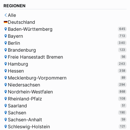
REGIONEN
Alle
Deutschland
Baden-Württemberg
645
Bayern
713
Berlin
340
Brandenburg
123
Freie Hansestadt Bremen
56
Hamburg
243
Hessen
358
Mecklenburg-Vorpommern
89
Niedersachsen
294
Nordrhein-Westfalen
868
Rheinland-Pfalz
108
Saarland
51
Sachsen
190
Sachsen-Anhalt
59
Schleswig-Holstein
121