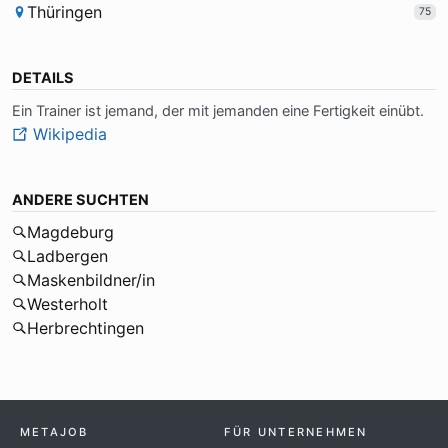
Thüringen
75
DETAILS
Ein Trai­ner ist je­mand, der mit je­man­den ei­ne Fer­tig­keit ein­übt.
Wikipedia
ANDERE SUCHTEN
Magdeburg
Ladbergen
Maskenbildner/in
Westerholt
Herbrechtingen
METAJOB
FÜR UNTERNEHMEN