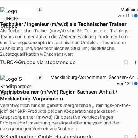
Mülheim
8
vor 11 T
Techniker / Ingenieur (m/w/d) als
Technischer Trainer
Als Technischer Trainer (m/w/d) sind Sie Teil unseres Trainings-
Teams und unterstützen die Weiterentwicklung moderner Lern-
und Trainingskonzepte im technischen Umfeld … Technische
Ausbildung und/oder technisches Studium; didaktische
Zusatzqualifikation wünschenswert
TURCK-Gruppe
via
stepstone.de
Mecklenburg-Vorpommern, Sachsen-Anhalt
9
vor 12 T
Vertriebstrainer
(m/w/d) Region Sachsen-Anhalt /
Mecklenburg-Vorpommern
Verantwortlich für das gebietsübergreifende „Trainings-on-the-
job“ der SKP-Produkte bei den Kooperationssparkassen -
Ansprechpartner (m/w/d) für operative Vertriebsfragen -
Erfolgreiche Umsetzung bereitgestellter Analysen und der
dazugehörigen Vertriebsmaßnahmen
S-Kreditpartner GmbH
via
stepstone.de