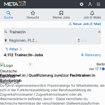
Suche
Gesucht
Meine Jobs
Job-E-Mails
Neue Job-E-Mail
Trainer/in
Regionen, PLZ...
Filter
4.112 Trainer/in-Jobs
Relevanz
Berlin
1
vor 17 T
Fachtrainer
:in / Qualifizierung zum/zur
Fachtrainer
:in
Bahnbetrieb
Du führst eigenverantwortlich Praxistrainings für Mitarbeitende, die
sich in der Funktionsausbildung oder Berufsausbildung als
Zugverkehrssteuerer / Zugverkehrssteuerin oder als
Weichenwärter:in befinden, durch - Dabei vermittelst du
technische Kenntnisse der verschiedenen Stellwerksbauformen