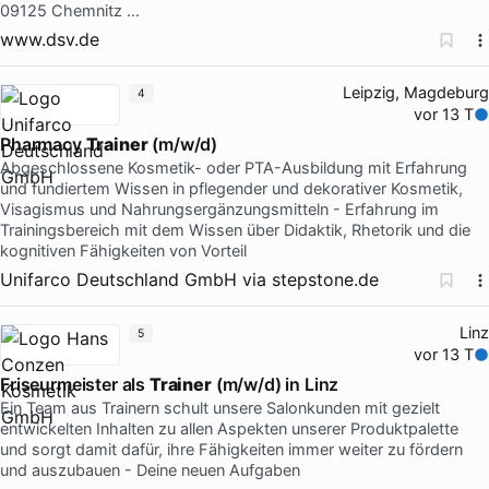
09125 Chemnitz ...
www.dsv.de
Leipzig, Magdeburg
4
vor 13 T
Pharmacy
Trainer
(m/w/d)
Abgeschlossene Kosmetik- oder PTA-Ausbildung mit Erfahrung
und fundiertem Wissen in pflegender und dekorativer Kosmetik,
Visagismus und Nahrungsergänzungsmitteln - Erfahrung im
Trainingsbereich mit dem Wissen über Didaktik, Rhetorik und die
kognitiven Fähigkeiten von Vorteil
Unifarco Deutschland GmbH
via
stepstone.de
Linz
5
vor 13 T
Friseurmeister als
Trainer
(m/w/d) in Linz
Ein Team aus Trainern schult unsere Salonkunden mit gezielt
entwickelten Inhalten zu allen Aspekten unserer Produktpalette
und sorgt damit dafür, ihre Fähigkeiten immer weiter zu fördern
und auszubauen - Deine neuen Aufgaben