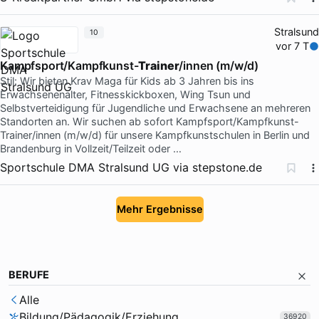
Stralsund
10
vor 7 T
Kampfsport/Kampfkunst-
Trainer
/innen (m/w/d)
Stil: Wir bieten Krav Maga für Kids ab 3 Jahren bis ins
Erwachsenenalter, Fitnesskickboxen, Wing Tsun und
Selbstverteidigung für Jugendliche und Erwachsene an mehreren
Standorten an. Wir suchen ab sofort Kampfsport/Kampfkunst-
Trainer/innen (m/w/d) für unsere Kampfkunstschulen in Berlin und
Brandenburg in Vollzeit/Teilzeit oder …
Sportschule DMA Stralsund UG
via
stepstone.de
Mehr Ergebnisse
BERUFE
Alle
Bildung/Pädagogik/Erziehung
36920