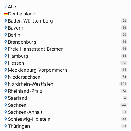
Alle
Deutschland
Baden-Württemberg
52
Bayern
96
Berlin
29
Brandenburg
16
Freie Hansestadt Bremen
16
Hamburg
38
Hessen
43
Mecklenburg-Vorpommern
15
Niedersachsen
72
Nordrhein-Westfalen
101
Rheinland-Pfalz
23
Saarland
3
Sachsen
33
Sachsen-Anhalt
11
Schleswig-Holstein
38
Thüringen
28