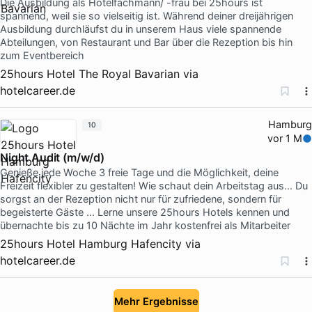
Die Ausbildung als Hotelfachmann/ -frau bei 25hours ist
spannend, weil sie so vielseitig ist. Während deiner dreijährigen
Ausbildung durchläufst du in unserem Haus viele spannende
Abteilungen, von Restaurant und Bar über die Rezeption bis hin
zum Eventbereich
25hours Hotel The Royal Bavarian
via
hotelcareer.de
Hamburg
10
vor 1 M
Night Audit (m/w/d)
Genieße jede Woche 3 freie Tage und die Möglichkeit, deine
Freizeit flexibler zu gestalten! Wie schaut dein Arbeitstag aus... Du
sorgst an der Rezeption nicht nur für zufriedene, sondern für
begeisterte Gäste … Lerne unsere 25hours Hotels kennen und
übernachte bis zu 10 Nächte im Jahr kostenfrei als Mitarbeiter
25hours Hotel Hamburg Hafencity
via
hotelcareer.de
Mehr Ergebnisse