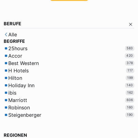
BERUFE
Alle
BEGRIFFE
25hours
583
Accor
420
Best Western
378
H Hotels
117
Hilton
199
Holiday Inn
140
ibis
162
Marriott
606
Robinson
160
Steigenberger
190
REGIONEN