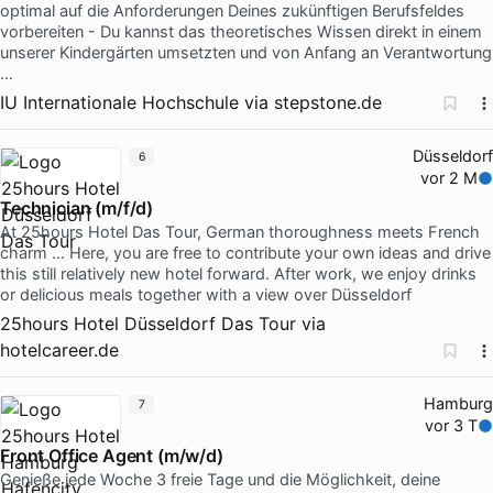
optimal auf die Anforderungen Deines zukünftigen Berufsfeldes
vorbereiten - Du kannst das theoretisches Wissen direkt in einem
unserer Kindergärten umsetzten und von Anfang an Verantwortung
…
IU Internationale Hochschule
via
stepstone.de
Düsseldorf
6
vor 2 M
Technician (m/f/d)
At 25hours Hotel Das Tour, German thoroughness meets French
charm … Here, you are free to contribute your own ideas and drive
this still relatively new hotel forward. After work, we enjoy drinks
or delicious meals together with a view over Düsseldorf
25hours Hotel Düsseldorf Das Tour
via
hotelcareer.de
Hamburg
7
vor 3 T
Front Office Agent (m/w/d)
Genieße jede Woche 3 freie Tage und die Möglichkeit, deine