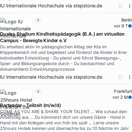
IU Internationale Hochschule
via
stepstone.de
Berlin
2
vor 9 T
Duales Studium Kindheitspädagogik (B.A.) am virtuellen
Campus - Bewegte Kinder e.V
Du arbeitest aktiv im pädagogischen Alltag der Kita im
Krippenbereich mit und begleitest und förderst die Kinder in ihrer
individuellen Entwicklung - Du planst und führst Bewegungs-,
Spiel- und Bildungsangebote durch - Du beobachtest und
dokumentierst Entwicklungsprozesse
IU Internationale Hochschule
via
stepstone.de
Frankfurt
3
vor 2 M
Bartender - Teilzeit (m/w/d)
COME AS YOU ARE & SHARE YOUR TALENT … Wie schaut dein
Arbeitstag aus … Du kümmerst dich um unsere Gäste - Hand in
Hand mit den Kollegen und von früh bis spät … Lerne unsere
25hours Hotels kennen und übernachte bis zu 10 Nächte im Jahr