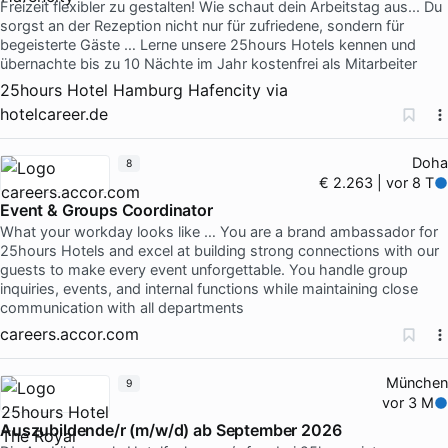
Freizeit flexibler zu gestalten! Wie schaut dein Arbeitstag aus... Du
sorgst an der Rezeption nicht nur für zufriedene, sondern für
begeisterte Gäste … Lerne unsere 25hours Hotels kennen und
übernachte bis zu 10 Nächte im Jahr kostenfrei als Mitarbeiter
25hours Hotel Hamburg Hafencity
via
hotelcareer.de
Doha
8
€ 2.263 | vor 8 T
Event & Groups Coordinator
What your workday looks like … You are a brand ambassador for
25hours Hotels and excel at building strong connections with our
guests to make every event unforgettable. You handle group
inquiries, events, and internal functions while maintaining close
communication with all departments
careers.accor.com
München
9
vor 3 M
Auszubildende/r (m/w/d) ab September 2026