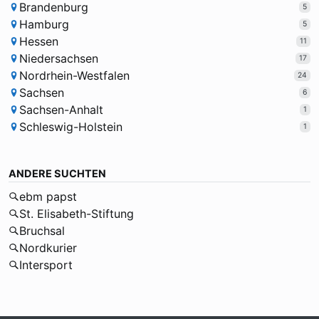
Brandenburg
5
Hamburg
5
Hessen
11
Niedersachsen
17
Nordrhein-Westfalen
24
Sachsen
6
Sachsen-Anhalt
1
Schleswig-Holstein
1
ANDERE SUCHTEN
ebm papst
St. Elisabeth-Stiftung
Bruchsal
Nordkurier
Intersport