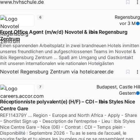
www.hvhschule.de
Regensburg
6
vor 3 M
Front Office Agent (m/w/d) Novotel &
ibis
Regensburg
Zentrum
Einen spannenden Arbeitsplatz in zwei brandneuen Hotels inmitten
unseres freundlichen und aufgeschlossenen Teams im Novotel &
ibis Regensburg Zentrum … Spaß am Umgang und Gastkontakt
mit unseren internationalen wie nationalen Hotelgästen
Novotel Regensburg Zentrum
via
hotelcareer.de
Budapest, Castle Hill
7
Gestern
Réceptionniste polyvalent(e) (H/F) – CDI –
Ibis
Styles Nice
Centre Gare
REF114379Y … Region - Europe and North Africa - Apply - Share
- Shortlist Sign up - Description de l'entreprise - Lieu : Ibis Styles
Nice Centre Gare – Nice (06) - Contrat : CDI – Temps plein -
Disponibilité : Septembre 2026 - Tu as le sens de l’accueil, le
sourire facile et tu aimes les journées qui ne se ressemblent pas