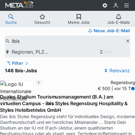
Suche
Gesucht
Meine Jobs
Job-E-Mails
Neue Job-E-Mail
ibis
Regionen, PLZ...
Filter
146 Ibis-Jobs
Relevanz
Regensburg
1
€ 500 | vor 15 T
Duales Studium Tourismusmanagement (B.A.) am
virtuellen Campus -
ibis
Styles Regensburg Hospitality &
Styles Hotelbetriebs GmbH
Das ibis Styles Regensburg steht für individuelles Design, moderne
Gastfreundschaft und ein herzliches Miteinander … Starte Dein
Studium an der IU mit (Fach-)Abitur, einem qualifizierten
Berufsabschluss oder als staatl. gepr. Techniker:in/Betriebswirt:in