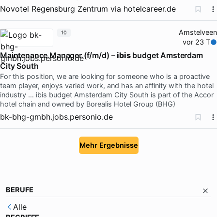
Novotel Regensburg Zentrum
via
hotelcareer.de
Amstelveen
10
vor 23 T
Maintenance Manager (f/m/d) –
ibis
budget Amsterdam
City South
For this position, we are looking for someone who is a proactive
team player, enjoys varied work, and has an affinity with the hotel
industry … ibis budget Amsterdam City South is part of the Accor
hotel chain and owned by Borealis Hotel Group (BHG)
bk-bhg-gmbh.jobs.personio.de
Mehr Ergebnisse
BERUFE
Alle