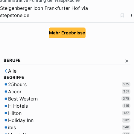
administrative Führung der Hauptküche
Steigenberger Icon Frankfurter Hof
via
stepstone.de
Mehr Ergebnisse
BERUFE
Alle
BEGRIFFE
25hours
575
Accor
361
Best Western
375
H Hotels
115
Hilton
187
Holiday Inn
132
ibis
146