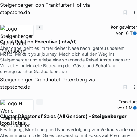
Steigenberger Icon Frankfurter Hof
via
stepstone.de
Königswinter
2
vor 10 T
Guest Relation Executive (m/w/d)
Aber dabei geht es immer deiner Nase nach, getreu unserem
Motto: Make it your journey! Mach dich auf den Weg ins
Steigenberger und erlebe eine spannende Reise! Anstellungsart:
Vollzeit - Individuelle Betreuung der Gäste und Schaffung
unvergesslicher Gästeerlebnisse
Steigenberger Grandhotel Petersberg
via
stepstone.de
Frankfurt
3
vor 1 M
Cluster Director of Sales (All Genders) -
Steigenberger
Icon Hotels
Festlegung, Monitoring und Nachverfolgung von Verkaufszielen in
Abstimmung mit der Sales Leadership, mit Fokus auf Premium-