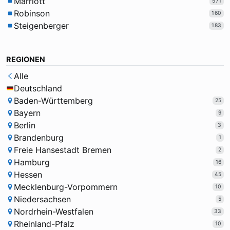
Marriott
571
Robinson
160
Steigenberger
183
REGIONEN
Alle
Deutschland
Baden-Württemberg
25
Bayern
9
Berlin
3
Brandenburg
1
Freie Hansestadt Bremen
2
Hamburg
16
Hessen
45
Mecklenburg-Vorpommern
10
Niedersachsen
5
Nordrhein-Westfalen
33
Rheinland-Pfalz
10