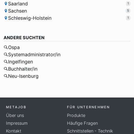
Saarland
1
Sachsen
5
Schleswig-Holstein
1
ANDERE SUCHTEN
Ospa
Systemadministrator/in
Ingelfingen
Buchhalter/in
Neu-Isenburg
METAJOB
FÜR UNTERNEHMEN
Über uns
Produkte
Impressum
Häufige Fragen
Kontakt
Schnittstellen - Technik