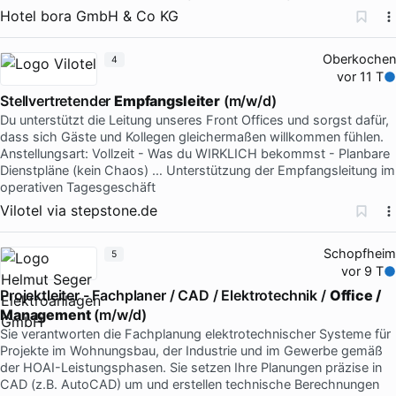
Hotel bora GmbH & Co KG
Oberkochen
4
vor 11 T
Stellvertretender
Empfangsleiter
(m/w/d)
Du unterstützt die Leitung unseres Front Offices und sorgst dafür,
dass sich Gäste und Kollegen gleichermaßen willkommen fühlen.
Anstellungsart: Vollzeit - Was du WIRKLICH bekommst - Planbare
Dienstpläne (kein Chaos) … Unterstützung der Empfangsleitung im
operativen Tagesgeschäft
Vilotel
via
stepstone.de
Schopfheim
5
vor 9 T
Projektleiter - Fachplaner / CAD / Elektrotechnik /
Office /
Management
(m/w/d)
Sie verantworten die Fachplanung elektrotechnischer Systeme für
Projekte im Wohnungsbau, der Industrie und im Gewerbe gemäß
der HOAI-Leistungsphasen. Sie setzen Ihre Planungen präzise in
CAD (z.B. AutoCAD) um und erstellen technische Berechnungen