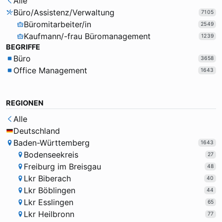
Alle
Büro/Assistenz/Verwaltung
7105
Büromitarbeiter/in
2549
Kaufmann/-frau Büromanagement
1239
BEGRIFFE
Büro
3658
Office Management
1643
REGIONEN
Alle
Deutschland
Baden-Württemberg
1643
Bodenseekreis
27
Freiburg im Breisgau
48
Lkr Biberach
40
Lkr Böblingen
44
Lkr Esslingen
65
Lkr Heilbronn
77