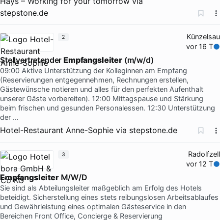
Hays – Working for your tomorrow
via
stepstone.de
Künzelsau
2
vor 16 T
Stellvertretender
Empfangsleiter
(m/w/d)
09:00 Aktive Unterstützung der Kolleginnen am Empfang
(Reservierungen entgegennehmen, Rechnungen erstellen,
Gästewünsche notieren und alles für den perfekten Aufenthalt
unserer Gäste vorbereiten). 12:00 Mittagspause und Stärkung
beim frischen und gesunden Personalessen. 12:30 Unterstützung
der …
Hotel-Restaurant Anne-Sophie
via
stepstone.de
Radolfzell
3
vor 12 T
Empfangsleiter
M/W/D
Sie sind als Abteilungsleiter maßgeblich am Erfolg des Hotels
beteidigt. Sicherstellung eines stets reibungslosen Arbeitsablaufes
und Gewährleistung eines optimalen Gästeservice in den
Bereichen Front Office, Concierge & Reservierung