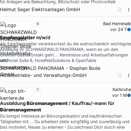
für Anlagen wie Beleuchtung, Blitzschutz oder Photovoltaik
Helmut Seger Elektroanlagen GmbH
Bad Herrenalb
6
vor 24 T
Empfangsleiter
m/w/d
Als Empfangsleiter verantwortest du die wahrscheinlich wichtigste
Abteilung im SCHWARZWALD PANORAMA, wenn es um den
direkten Gästekontakt geht … Kenntnisse und Arbeitserfahrungen
mit Hotel Suite 8, HotelNetSolutions & OpenTable
SCHWARZWALD PANORAMA - Stephan Bode
Hotelbetriebs- und Verwaltungs-GmbH
Karlsruhe
7
vor 1 M
Ausbildung
Büromanagement
/ Kauffrau/-mann für
Büromanagement
Du bringst Interesse an Büroorganisation und kaufmännischen
Tätigkeiten mit … Du arbeitest stets sorgfältig und zuverlässig und
bist motiviert, Neues zu erlernen - Du zeichnest Dich durch eine