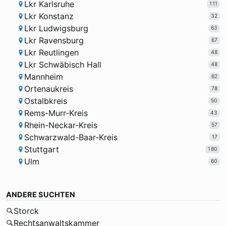
Lkr Karlsruhe
111
Lkr Konstanz
32
Lkr Ludwigsburg
63
Lkr Ravensburg
67
Lkr Reutlingen
48
Lkr Schwäbisch Hall
48
Mannheim
62
Ortenaukreis
78
Ostalbkreis
50
Rems-Murr-Kreis
43
Rhein-Neckar-Kreis
57
Schwarzwald-Baar-Kreis
17
Stuttgart
180
Ulm
60
ANDERE SUCHTEN
Storck
Rechtsanwaltskammer